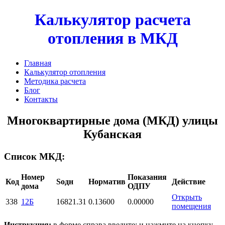
Калькулятор расчета
отопления в МКД
Главная
Калькулятор отопления
Методика расчета
Блог
Контакты
Многоквартирные дома (МКД) улицы
Кубанская
Список МКД:
Номер
Показания
Код
Sодн
Норматив
Действие
дома
ОДПУ
Открыть
338
12Б
16821.31
0.13600
0.00000
помещения
Инструкция:
в форме справа введите: и нажмите на кнопку