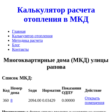
Калькулятор расчета
отопления в МКД
Главная
Калькулятор отопления
Методика расчета
Блог
Контакты
Многоквартирные дома (МКД) улицы
рапова
Список МКД:
Номер
Показания
Код
Sодн
Норматив
Действие
дома
ОДПУ
Открыть
360
8
2094.00
0.03429
0.00000
помещения
Инструкция:
в форме справа введите: и нажмите на кнопку