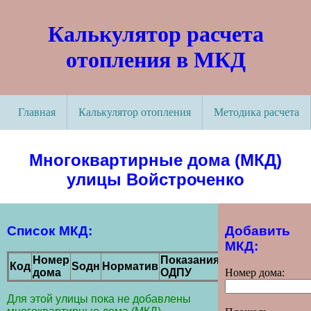
Калькулятор расчета
отопления в МКД
Главная
Калькулятор отопления
Методика расчета
Многоквартирные дома (МКД)
улицы Войстроченко
Список МКД:
Добавить
МКД:
Номер
Показания
Код
Sодн
Норматив
Действие
дома
ОДПУ
Номер дома:
Для этой улицы пока не добавлены