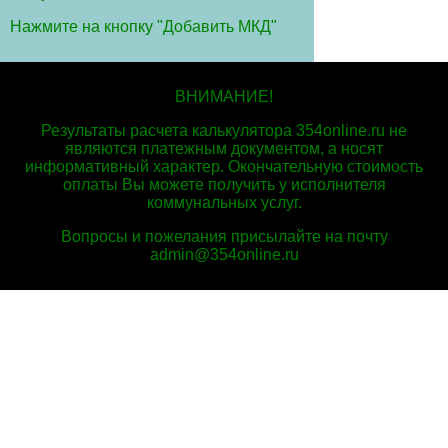
Нажмите на кнопку "Добавить МКД"
ВНИМАНИЕ!
Результаты расчета калькулятора 354online.ru не
являются платежным документом, а носят
информативный характер. Окончательную стоимость
оплаты Вы можете получить у исполнителя
коммунальных услуг.
Вопросы и пожелания присылайте на почту
admin@354online.ru