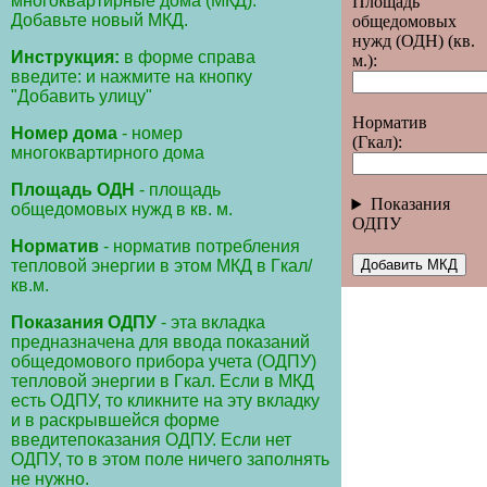
многоквартирные дома (МКД).
Площадь
Добавьте новый МКД.
общедомовых
нужд (ОДН) (кв.
Инструкция:
в форме справа
м.):
введите: и нажмите на кнопку
"Добавить улицу"
Норматив
Номер дома
- номер
(Гкал):
многоквартирного дома
Площадь ОДН
- площадь
Показания
общедомовых нужд в кв. м.
ОДПУ
Норматив
- норматив потребления
тепловой энергии в этом МКД в Гкал/
кв.м.
Показания ОДПУ
- эта вкладка
предназначена для ввода показаний
общедомового прибора учета (ОДПУ)
тепловой энергии в Гкал. Если в МКД
есть ОДПУ, то кликните на эту вкладку
и в раскрывшейся форме
введитепоказания ОДПУ. Если нет
ОДПУ, то в этом поле ничего заполнять
не нужно.