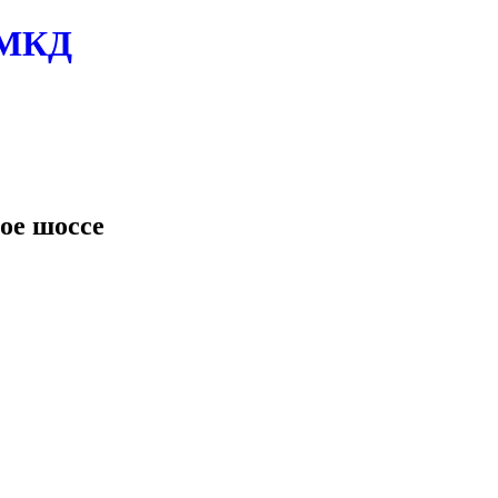
 МКД
ое шоссе