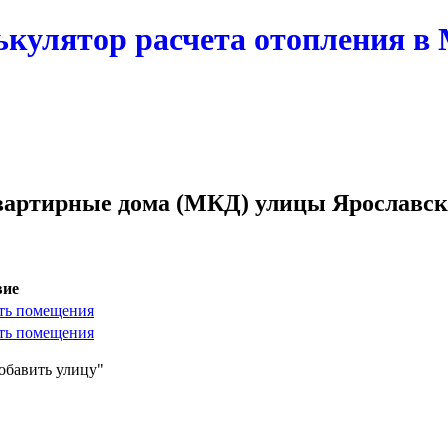
ькулятор расчета отопления в
артирные дома (МКД) улицы Ярославск
вие
ть помещения
ть помещения
обавить улицу"