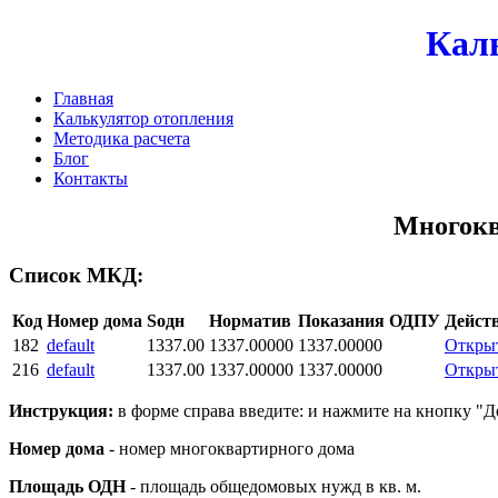
Кал
Главная
Калькулятор отопления
Методика расчета
Блог
Контакты
Многокв
Список МКД:
Код
Номер дома
Sодн
Норматив
Показания ОДПУ
Дейст
182
default
1337.00
1337.00000
1337.00000
Откры
216
default
1337.00
1337.00000
1337.00000
Откры
Инструкция:
в форме справа введите: и нажмите на кнопку "Д
Номер дома
- номер многоквартирного дома
Площадь ОДН
- площадь общедомовых нужд в кв. м.