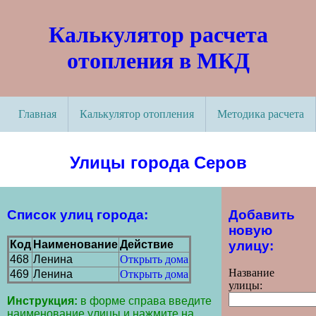
Калькулятор расчета
отопления в МКД
Главная
Калькулятор отопления
Методика расчета
Улицы города Серов
Список улиц города:
Добавить
новую
улицу:
Код
Наименование
Действие
468
Ленина
Открыть дома
Название
469
Ленина
Открыть дома
улицы:
Инструкция:
в форме справа введите
наименование улицы и нажмите на