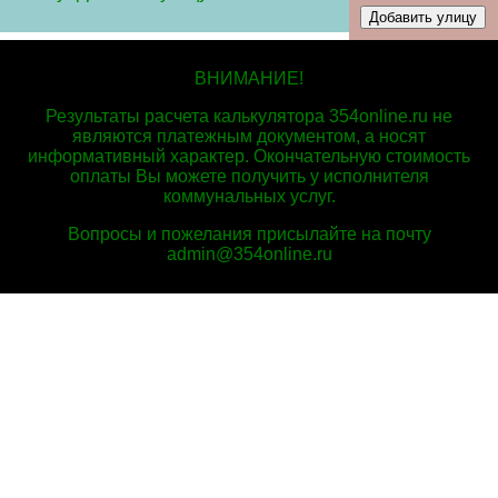
ВНИМАНИЕ!
Результаты расчета калькулятора 354online.ru не
являются платежным документом, а носят
информативный характер. Окончательную стоимость
оплаты Вы можете получить у исполнителя
коммунальных услуг.
Вопросы и пожелания присылайте на почту
admin@354online.ru