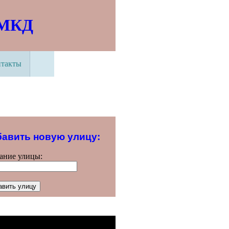
 МКД
нтакты
авить новую улицу:
ание улицы: