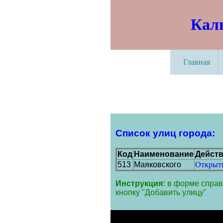
Кал
Главная
Список улиц города:
Код
Наименование
Дейст
513
Маяковского
Открыт
Инструкция:
в форме справ
кнопку "Добавить улицу"