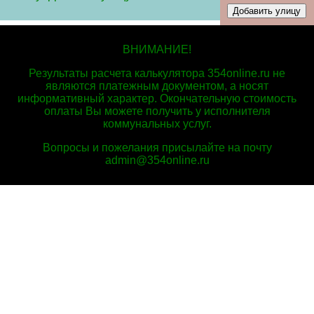
ВНИМАНИЕ!
Результаты расчета калькулятора 354online.ru не
являются платежным документом, а носят
информативный характер. Окончательную стоимость
оплаты Вы можете получить у исполнителя
коммунальных услуг.
Вопросы и пожелания присылайте на почту
admin@354online.ru